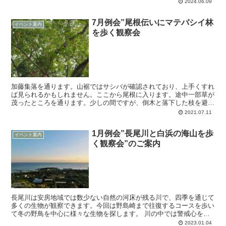
た、道路わきの水路ではカワゲラやトンボの幼虫等の...
2024.06.09
7月例会”尾根伝いにマテバシイ林
イベント案内
を歩く観察会
加藤集落を通ります。山裾ではサシバが確認されており、上手くすれ
ば見られるかもしれません。ここから尾根に入ります。途中一部草が
茂ったところを通ります。少しの間ですが、倒木と落下した枝を避け
ながら足元に注意して進みます。 マテバ...
2021.07.11
1月例会”長尾川と白浜の海山を歩
イベント案内
く観察会”のご案内
長尾川は安房地域では数少ない自然の河床が残る川で、四季を通じて
多くの生物が観察できます。今回は野島崎まで往復するコースを歩い
て冬の野鳥を中心に様々な生物を探します。 川の中では警戒心を解
いて観察しやすいコガモ、イカルチドリ、セキレイ...
2023.01.04