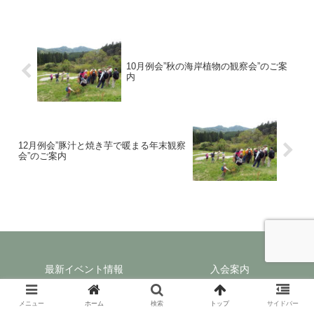
10月例会”秋の海岸植物の観察会”のご案
内
12月例会”豚汁と焼き芋で暖まる年末観察
会”のご案内
最新イベント情報
入会案内
© 2019 安房生物愛好会.
メニュー
ホーム
検索
トップ
サイドバー