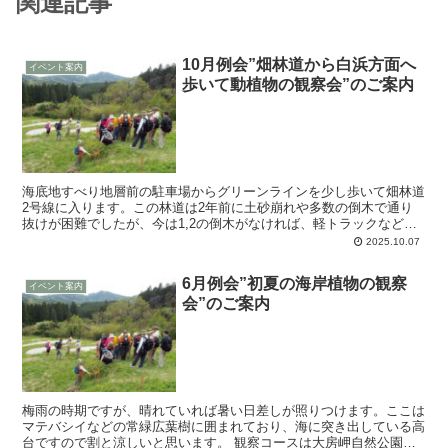
関連記事
10月例会”畑林道から白浜方面へ
イベント案内
歩いて動植物の観察会”のご案内
海底地すべり地層前の駐車場からグリーンラインを少し歩いて畑林道
2号線に入ります。この林道は2年前に土砂崩れや多数の倒木で通り
抜けが困難でしたが、今は1,2の倒木がなければ、軽トラックなどで
通過できる状態になっています。崖地が続いて鬱蒼とし...
2025.10.07
6月例会”初夏の海岸植物の観察
イベント案内
会”のご案内
梅雨の時期ですが、晴れていれば暑い日差しが照りつけます。ここは
マテバシイなどの常緑広葉樹に囲まれており、海に突き出している高
台ですので割と涼しいと思います。 観察コースは大房岬自然公園内