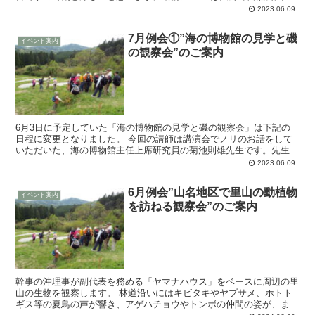
ですので、遊歩道、トイレなども整備されているの...
2023.06.09
7月例会①”海の博物館の見学と磯
イベント案内
の観察会”のご案内
6月3日に予定していた「海の博物館の見学と磯の観察会」は下記の
日程に変更となりました。 今回の講師は講演会でノリのお話をして
いただいた、海の博物館主任上席研究員の菊池則雄先生です。先生は
ノリの他にも海藻や貝類、甲殻類などにも詳しく、...
2023.06.09
6月例会”山名地区で里山の動植物
イベント案内
を訪ねる観察会”のご案内
幹事の沖理事が副代表を務める「ヤマナハウス」をベースに周辺の里
山の生物を観察します。 林道沿いにはキビタキやヤブサメ、ホトト
ギス等の夏鳥の声が響き、アゲハチョウやトンボの仲間の姿が、ま