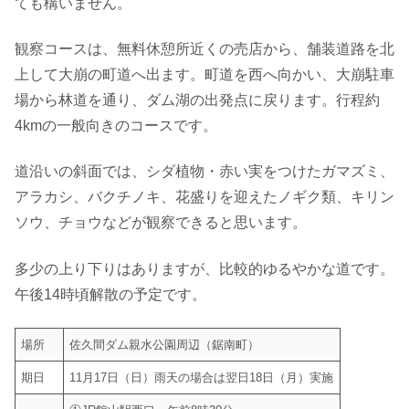
ても構いません。
観察コースは、無料休憩所近くの売店から、舗装道路を北
上して大崩の町道へ出ます。町道を西へ向かい、大崩駐車
場から林道を通り、ダム湖の出発点に戻ります。行程約
4kmの一般向きのコースです。
道沿いの斜面では、シダ植物・赤い実をつけたガマズミ、
アラカシ、バクチノキ、花盛りを迎えたノギク類、キリン
ソウ、チョウなどが観察できると思います。
多少の上り下りはありますが、比較的ゆるやかな道です。
午後14時頃解散の予定です。
場所
佐久間ダム親水公園周辺（鋸南町）
期日
11月17日（日）雨天の場合は翌日18日（月）実施