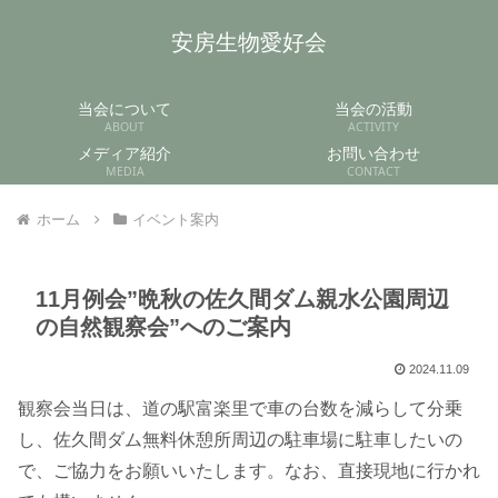
安房生物愛好会
当会について
当会の活動
ABOUT
ACTIVITY
メディア紹介
お問い合わせ
MEDIA
CONTACT
ホーム
イベント案内
11月例会”晩秋の佐久間ダム親水公園周辺
の自然観察会”へのご案内
2024.11.09
観察会当日は、道の駅富楽里で車の台数を減らして分乗
し、佐久間ダム無料休憩所周辺の駐車場に駐車したいの
で、ご協力をお願いいたします。なお、直接現地に行かれ