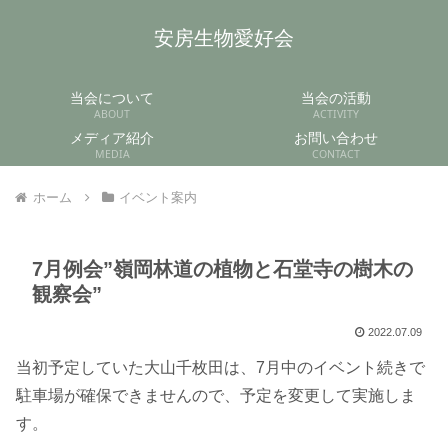
安房生物愛好会
当会について
当会の活動
ABOUT
ACTIVITY
メディア紹介
お問い合わせ
MEDIA
CONTACT
ホーム
イベント案内
7月例会”嶺岡林道の植物と石堂寺の樹木の
観察会”
2022.07.09
当初予定していた大山千枚田は、7月中のイベント続きで
駐車場が確保できませんので、予定を変更して実施しま
す。