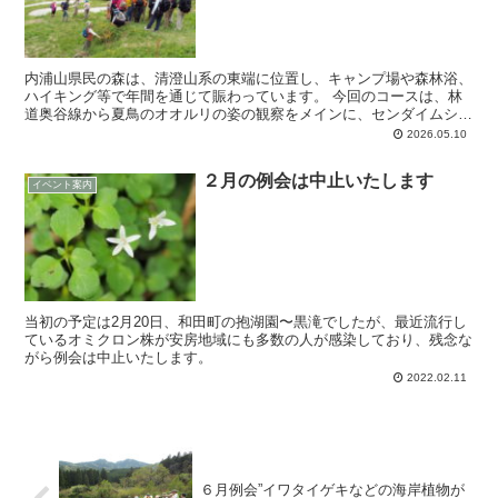
内浦山県民の森は、清澄山系の東端に位置し、キャンプ場や森林浴、
ハイキング等で年間を通じて賑わっています。 今回のコースは、林
道奥谷線から夏鳥のオオルリの姿の観察をメインに、センダイムシク
イやヤブサメの鳴き声を聞きながら、麻綿原方面に...
2026.05.10
２月の例会は中止いたします
イベント案内
当初の予定は2月20日、和田町の抱湖園〜黒滝でしたが、最近流行し
ているオミクロン株が安房地域にも多数の人が感染しており、残念な
がら例会は中止いたします。
2022.02.11
６月例会”イワタイゲキなどの海岸植物が