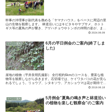
幹事の沖理事が副代表を務める「ヤマナハウス」をベースに周辺の里
山の生物を観察します。 林道沿いにはキビタキやヤブサメ、ホトト
ギス等の夏鳥の声が響き、アゲハチョウやトンボの仲間の姿が、ま
た、道路わきの水路ではカワゲラやトンボの幼虫等の...
2024.06.09
6月の平日例会のご案内(終了しま
イベント案内
した)
崖地の植物（平井良明氏撮影） 全行程約6kmのコースを、豊富な植
物等を観察しながら歩きます。石切場では、ケイワタバコの花が見ら
れるでしょう。リョウブ、シタキソウ、アカショウマは花が期待でき
ます。他に、イズイワギボウシ、ハンカイシオガ...
2019.06.18
5月例会”夏鳥の鳴き声と林道沿い
イベント案内
の植物を楽しむ観察会”のご案内