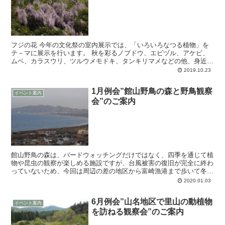
フジの花 今年の文化祭の室内展示では、「いろいろなつる植物」を
テ－マに展示を行います。 秋を彩るノブドウ、エビヅル、アケビ、
ムベ、カラスウリ、ツルウメモドキ、タンキリマメなどの他、身近に
みられるフジ、クズ、スイカズラ、キズタ、...
2019.10.23
1月例会”館山野鳥の森と野鳥観察
イベント案内
会”のご案内
館山野鳥の森は、バードウォッチングだけではなく、四季を通じて植
物や昆虫の観察が楽しめる施設ですが、台風被害の復旧が完全に終わ
っていないため、今回は周辺の差の地区から富崎漁港まで歩いて冬の
野鳥を探します。野鳥の森では、芝生広場でウソ...
2020.01.03
6月例会”山名地区で里山の動植物
イベント案内
を訪ねる観察会”のご案内