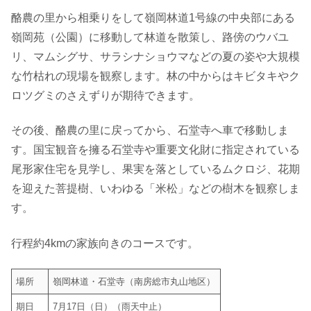
酪農の里から相乗りをして嶺岡林道1号線の中央部にある
嶺岡苑（公園）に移動して林道を散策し、路傍のウバユ
リ、マムシグサ、サラシナショウマなどの夏の姿や大規模
な竹枯れの現場を観察します。林の中からはキビタキやク
ロツグミのさえずりが期待できます。
その後、酪農の里に戻ってから、石堂寺へ車で移動しま
す。国宝観音を擁る石堂寺や重要文化財に指定されている
尾形家住宅を見学し、果実を落としているムクロジ、花期
を迎えた菩提樹、いわゆる「米松」などの樹木を観察しま
す。
行程約4kmの家族向きのコースです。
場所
嶺岡林道・石堂寺（南房総市丸山地区）
期日
7月17日（日）（雨天中止）